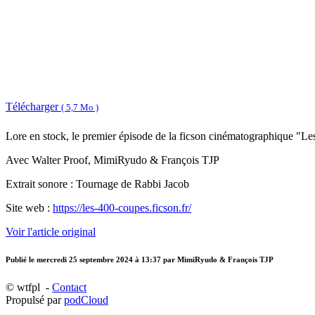
Télécharger
( 5,7 Mo )
Lore en stock, le premier épisode de la ficson cinématographique "L
Avec Walter Proof, MimiRyudo & François TJP
Extrait sonore : Tournage de Rabbi Jacob
Site web :
https://les-400-coupes.ficson.fr/
Voir l'article original
Publié le
mercredi 25 septembre 2024 à 13:37
par MimiRyudo & François TJP
© wtfpl -
Contact
Propulsé par
podCloud