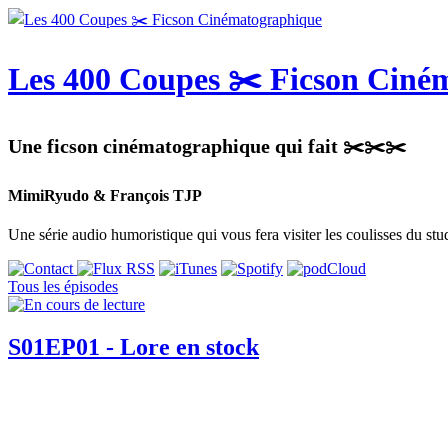
Les 400 Coupes ✂️ Ficson Ciné
Une ficson cinématographique qui fait ✂️✂️✂️
MimiRyudo & François TJP
Une série audio humoristique qui vous fera visiter les coulisses du st
Tous les épisodes
S01EP01 - Lore en stock