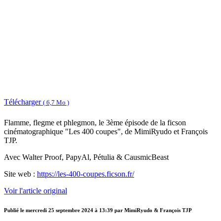
Télécharger
( 6,7 Mo )
Flamme, flegme et phlegmon, le 3ème épisode de la ficson
cinématographique "Les 400 coupes", de MimiRyudo et François
TJP.
Avec Walter Proof, PapyAl, Pétulia & CausmicBeast
Site web :
https://les-400-coupes.ficson.fr/
Voir l'article original
Publié le
mercredi 25 septembre 2024 à 13:39
par MimiRyudo & François TJP